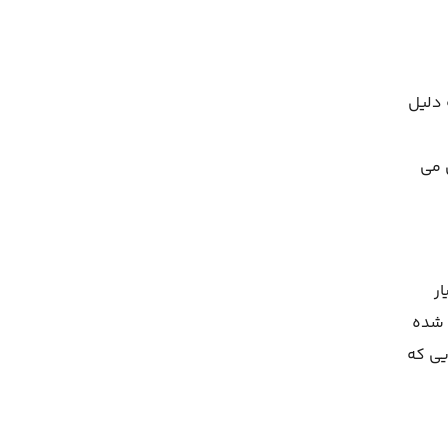
 دلیل
برای کارگاه های نجاری و پروژه های DIY تبدیل می
یار
 شده
یی که