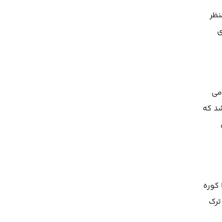
نظر
ی
می
شد که
کوره
ترک