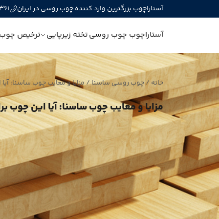
آستاراچوب بزرگترین وارد کننده چوب روسی در ایران
361
آستاراچوب
چوب روسی
تخته زیرپایی
ترخیص چوب
خانه
/
چوب روسی ساسنا
/
مزایا و معایب چوب ساسنا: آیا
مزایا و معایب چوب ساسنا: آیا این چوب ب