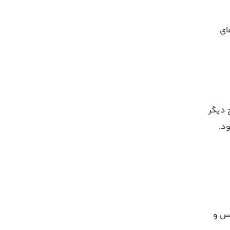
ای
 دیگر
د.
کس و