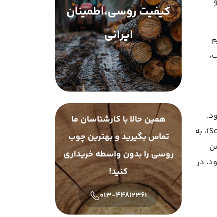
کیفیت روسی،اطمینان
ایرانی
م
ب،
قه بندی می شود.
همین حالا با کارشناسان ما
گونه های مختلف ساسنا در سراسر جهان یافت می شوند، اما گونه های وارداتی از روسیه، به ویژه کاج اسکاچ (Scots Pine)، به
تماس بگیرید و بهترین چوب
شن
روسی را بدون واسطه خریداری
د. در
کنید!
013-44812361