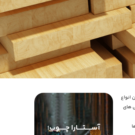
ده ترین انواع
ی های
آســـــتــــارا چـــــوب؛
ا