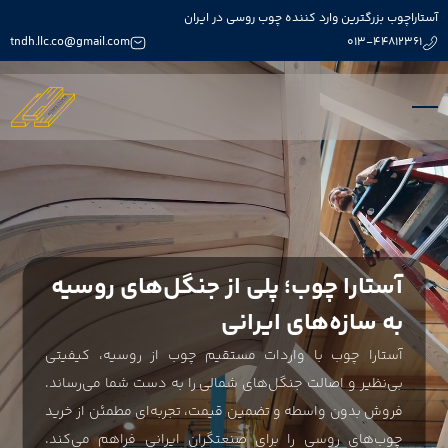
آستاراچوب بزرگترین وارد کننده چوب روسی در ایران
tndh.llc.co@gmail.com
013-44812361
آستارا چوب؛ پلی از جنگل‌های روسیه
به سازه‌های ایرانی
آستارا چوب با واردات مستقیم چوب از روسیه، کیفیتی
بی‌نظیر و اصالت جنگل‌های شمالی را به دست شما می‌رساند.
فروش بدون واسطه و تضمین قیمت، تجربه‌ای مطمئن از خرید
چوب‌های روسی را برای صنعتگران ایرانی فراهم می‌کند.