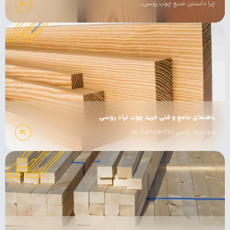
چرا دانستن منبع چوب روسی…
راهنمای جامع و فنی خرید چوب نراد روسی
چوب نراد روسی (Spruce/Fir) به…