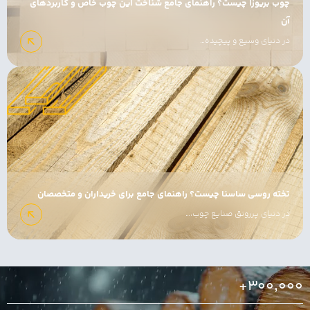
چوب بریوزا چیست؟ راهنمای جامع شناخت این چوب خاص و کاربردهای
آن
در دنیای وسیع و پیچیده…
تخته روسی ساسنا چیست؟ راهنمای جامع برای خریداران و متخصصان
در دنیای پررونق صنایع چوب،…
+300,000