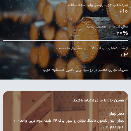
مترمکعب چوب روسی وارد شده سالانه
+10
سال تجربه در صنعت چوب
60%
از شرکت‌ها و کارخانجات ایران، مشتری ما هستند.
+3
شریک تجاری معتبر در روسیه برای تامین مستقیم چوب
همین حالا با ما در ارتباط باشید
دفتر تهران
تهران، بلوار نلسون ماندلا، خیابان روانپور، پلاک 24، طبقه دوم غربی، واحد 202
013-44812361