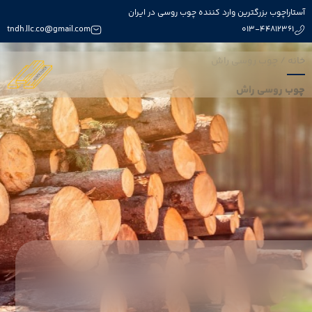
آستاراچوب بزرگترین وارد کننده چوب روسی در ایران
tndh.llc.co@gmail.com
013-44812361
خانه
/
چوب روسی راش
چوب روسی راش