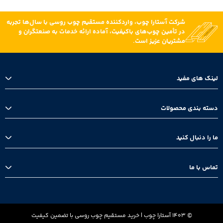
شرکت آستارا چوب، واردکننده مستقیم چوب روسی با سال‌ها تجربه
در تأمین چوب‌های باکیفیت، آماده ارائه خدمات به صنعتگران و
مشتریان عزیز است.
لینک های مفید
خانه
دسته بندی محصولات
بلاگ
درباره ما
تخته زیرپایی
ما را دنبال کنید
چوب روسی
ترخیص چوب
اینستاگرام
تماس با ما
واتس اپ
تلگرام
تهران، بلوار نلسون ماندلا، خیابان روانپور، پلاک 24، طبقه دوم غربی، واحد 202
013-44812361
© 1403 آستارا چوب | خرید مستقیم چوب روسی با تضمین کیفیت