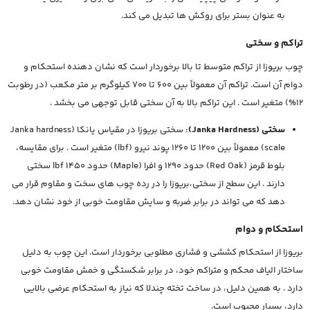
به عنوان بستر برای روکش ها تبدیل می کند.
تراکم و سختی
چوب بریوزا از تراکم متوسط تا بالا برخوردار است که نشان دهنده استحکام و
دوام آن است. تراکم آن معمولاً بین 600 تا 700 کیلوگرم بر متر مکعب (در رطوبت
12%) متغیر است . این تراکم بالا به آن سختی قابل توجهی می بخشد .
سختی (Janka Hardness):
سختی بریوزا در مقیاس یانکا (Janka hardness
scale) معمولاً بین 1200 تا 1260 پوند نیرو (lbf) متغیر است . برای مقایسه،
بلوط قرمز (Red Oak) حدود 1290 و افرا (Maple) حدود 1450 lbf سختی
دارند . این سطح از سختی،بریوزا را در رده چوب های سخت و مقاوم قرار می
دهد که می تواند در برابر ضربه و سایش مقاومت خوبی از خود نشان دهد.
استحکام و دوام
بریوزا از استحکام کششی و فشاری مطلوبی برخوردار است. این چوب به دلیل
ساختار الیاف محکم و متراکم خود، در برابر شکستگی و خمش مقاومت خوبی
دارد . به همین دلیل، در ساخت تخته چندلا که نیاز به استحکام عرضی بالایی
دارد، بسیار محبوب است.