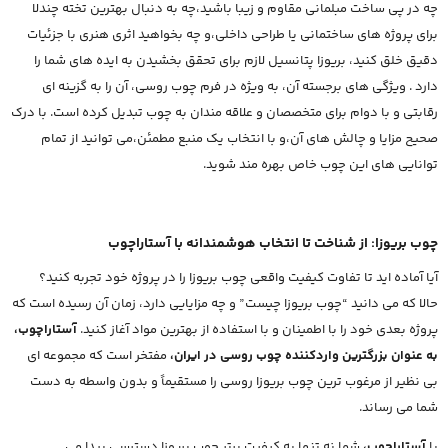
چه در پی ساخت مبلمانی مقاوم و زیبا باشید،چه به دنبال بهترین تخته چندلا
برای پروژه های ساختمانی یا طراحی داخلی،و چه بخواهید اثری هنری با جزئیات
دقیق خلق کنید، بریوزا پتانسیل لازم برای تحقق بخشیدن به ایده های شما را
دارد . ویژگی های برجسته آن، به ویژه در فرم چوب روسی، آن را به گزینه ای
رقابتی و با دوام برای متخصصان و علاقه مندان به چوب تبدیل کرده است. با درک
صحیح مزایا و چالش های آن،و با انتخاب یک منبع مطمئن،می توانید از تمام
توانایی های این چوب خاص بهره مند شوید.
چوب بریوزا: از شناخت تا انتخاب هوشمندانه با آستاراچوب
آیا آماده اید تا تفاوت کیفیت واقعی چوب بریوزا را در پروژه خود تجربه کنید؟
حالا که می دانید “چوب بریوزا چیست” و چه مزایایی دارد، زمان آن رسیده است که
پروژه بعدی خود را با اطمینان و با استفاده از بهترین مواد آغاز کنید.
آستاراچوب،
به عنوان بزرگترین واردکننده چوب روسی در ایران،
مفتخر است که مجموعه ای
بی نظیر از مرغوب ترین چوب بریوزا روسی را مستقیماً و بدون واسطه به دست
شما می رساند.
با
آستاراچوب،
شما نه تنها به کیفیت برتر چوب بریوزا دسترسی پیدا می