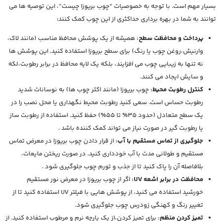
بسیار مهم است. با توجه به خصوصیات “چوب بریوزا چیست”، این توصیه ها می
توانند به شما در بهره برداری حداکثری از این چوب کمک کنند:
پرداخت و محافظت سطح:
همیشه از یک پوشش محافظ مناسب (مانند لاک،
وارنیش،روغن چوب یا رنگ) برای سطح بریوزا استفاده کنید. این پوشش ها
نه تنها به زیبایی چوب می افزایند، بلکه یک لایه محافظ در برابر رطوبت،لکه
و سایش ایجاد می کنند.
کنترل رطوبت محیط:
چوب بریوزا (مانند اکثر چوب ها) به نوسانات شدید
رطوبت حساس است. سعی کنید رطوبت محیط نگهداری یا محل نصب را در
یک سطح متعادل (حدود 35% تا 55%) حفظ کنید. استفاده از رطوبت ساز
یا رطوبت گیر در صورت نیاز می تواند کمک کننده باشد .
جلوگیری از تماس مستقیم با آب:
از قرار دادن چوب بریوزا در معرض تماس
مستقیم و طولانی مدت با آب خودداری کنید. در صورت ریختن مایعات،
بلافاصله آن را پاک کنید تا از جذب و تورم چوب جلوگیری شود .
محافظت در برابر اشعه UV:
اگر از چوب بریوزا در معرض نور مستقیم
خورشید استفاده می کنید، از پوشش هایی با فیلتر UV استفاده کنید تا از
تغییر رنگ و کهنگی زودرس چوب جلوگیری شود.
تمیز کردن منظم:
برای تمیز کردن،از یک پارچه نرم و مرطوب استفاده کنید. از