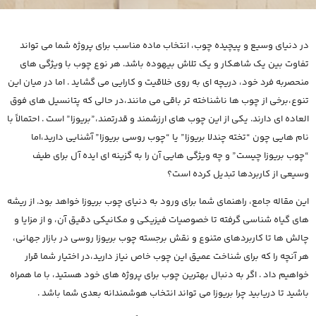
در دنیای وسیع و پیچیده چوب، انتخاب ماده مناسب برای پروژه شما می تواند
تفاوت بین یک شاهکار و یک تلاش بیهوده باشد. هر نوع چوب با ویژگی های
منحصربه فرد خود، دریچه ای به روی خلاقیت و کارایی می گشاید . اما در میان این
تنوع،برخی از چوب ها ناشناخته تر باقی می مانند،در حالی که پتانسیل های فوق
العاده ای دارند. یکی از این چوب های ارزشمند و قدرتمند،”بریوزا” است . احتمالاً با
نام هایی چون “تخته چندلا بریوزا” یا “چوب روسی بریوزا” آشنایی دارید،اما
“چوب بریوزا چیست” و چه ویژگی هایی آن را به گزینه ای ایده آل برای طیف
وسیعی از کاربردها تبدیل کرده است؟
این مقاله جامع، راهنمای شما برای ورود به دنیای چوب بریوزا خواهد بود. از ریشه
های گیاه شناسی گرفته تا خصوصیات فیزیکی و مکانیکی دقیق آن، و از مزایا و
چالش ها تا کاربردهای متنوع و نقش برجسته چوب بریوزا روسی در بازار جهانی،
هر آنچه را که برای شناخت عمیق این چوب خاص نیاز دارید،در اختیار شما قرار
خواهیم داد . اگر به دنبال بهترین چوب برای پروژه های خود هستید، با ما همراه
باشید تا دریابید چرا بریوزا می تواند انتخاب هوشمندانه بعدی شما باشد .