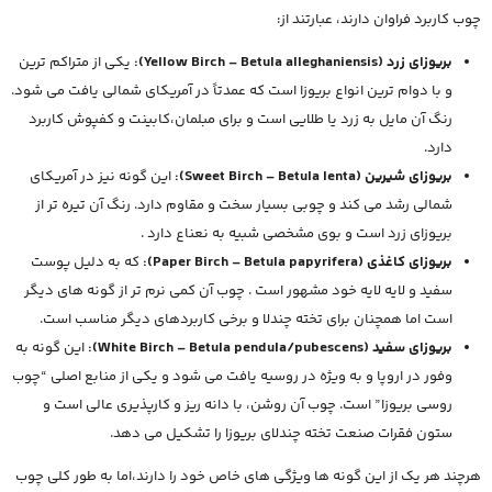
چوب کاربرد فراوان دارند، عبارتند از:
بریوزای زرد (Yellow Birch – Betula alleghaniensis):
یکی از متراکم ترین
و با دوام ترین انواع بریوزا است که عمدتاً در آمریکای شمالی یافت می شود.
رنگ آن مایل به زرد یا طلایی است و برای مبلمان،کابینت و کفپوش کاربرد
دارد.
بریوزای شیرین (Sweet Birch – Betula lenta):
این گونه نیز در آمریکای
شمالی رشد می کند و چوبی بسیار سخت و مقاوم دارد. رنگ آن تیره تر از
بریوزای زرد است و بوی مشخصی شبیه به نعناع دارد .
بریوزای کاغذی (Paper Birch – Betula papyrifera):
که به دلیل پوست
سفید و لایه لایه خود مشهور است . چوب آن کمی نرم تر از گونه های دیگر
است اما همچنان برای تخته چندلا و برخی کاربردهای دیگر مناسب است.
بریوزای سفید (White Birch – Betula pendula/pubescens):
این گونه به
وفور در اروپا و به ویژه در روسیه یافت می شود و یکی از منابع اصلی “چوب
روسی بریوزا” است. چوب آن روشن، با دانه ریز و کارپذیری عالی است و
ستون فقرات صنعت تخته چندلای بریوزا را تشکیل می دهد.
هرچند هر یک از این گونه ها ویژگی های خاص خود را دارند،اما به طور کلی چوب