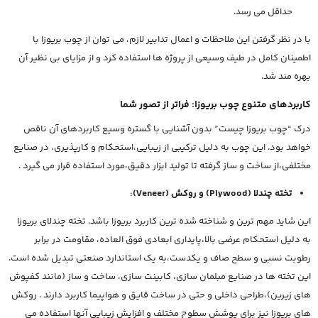
حداقل می رسد.
با در نظر گرفتن این ملاحظات و اعمال تدابیر لازم، می توان از چوب بریوزا با
اطمینان کامل در طیف وسیعی از پروژه ها استفاده کرد و از مزایای بی نظیر آن
بهره مند شد.
کاربردهای متنوع چوب بریوزا: فراتر از تصور شما
درک “چوب بریوزا چیست” بدون آشنایی با گستره وسیع کاربردهای آن ناقص
خواهد بود. این چوب به دلیل ترکیبی از زیبایی،استحکام و کارپذیری، در صنایع
مختلفی،از ساخت و ساز گرفته تا تولید ابزار دقیق،مورد استفاده قرار می گیرد .
تخته چندلا (Plywood) و روکش (Veneer):
این شاید مهم ترین و شناخته شده ترین کاربرد بریوزا باشد. تخته چندلای بریوزا
به دلیل استحکام عرضی بالا،پایداری ابعادی فوق العاده، مقاومت در برابر
رطوبت نسبی و سطح صاف و یکدست،به یک استاندارد صنعتی تبدیل شده است.
این تخته ها در صنایع مبلمان سازی، کابینت سازی، ساخت و ساز (مانند کفپوش
های زیرین)،طراحی داخلی و حتی در ساخت قایق و هواپیما کاربرد دارند . روکش
های بریوزا نیز برای پوشش سطوح مختلف و افزایش زیبایی آنها استفاده می