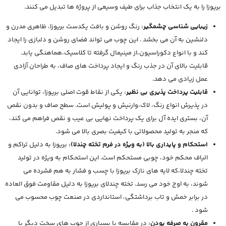
بریوزا را به یک انتخاب جذاب برای طیف وسیعی از پروژه ها تبدیل می کنند.
زیبایی شناسی چشمگیر:
رنگ روشن و بافت یکدست بریوزا، ظاهری مدرن و
دلنشین به آن می بخشد . این چوب می تواند فضای روشن و دلبازی را ایجاد
کند و با انواع دکوراسیون،از مینیمال گرفته تا کلاسیک،هماهنگی یابد.
قابلیت بالای آن در جذب رنگ و ایجاد پرداخت های صاف، به طراحان آزادی
عمل زیادی می دهد.
قابلیت پرداخت پذیری بی نظیر:
یکی از نقاط قوت اصلی بریوزا، توانایی آن
در پذیرش انواع رنگ، لاک،وارنیش و پولیش است. سطح صاف و بدون نقص
آن، بستری ایده آل برای یک پرداخت نهایی بی عیب و نقص فراهم می کند،
که منجر به تولید محصولاتی با کیفیت بصری بالا می شود.
استحکام و پایداری بالا (به ویژه در فرم تخته چندلا):
بریوزا به دلیل تراکم و
الیاف محکم خود، چوبی مستحکم است. این استحکام به ویژه در تولید
تخته چندلا،که لایه های نازک بریوزا با چسب و فشار به هم فشرده می
شوند، به اوج خود می رسد. تخته چندلای بریوزا به دلیل مقاومت فوق العاده
در برابر خمش و تاب برداشتگی، استانداردی در صنعت چوب محسوب می
شود .
مقرون به صرفه بودن:
در مقایسه با بسیاری از چوب های سخت دیگر با