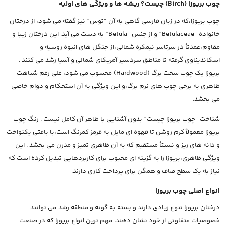
چوب بریوزا (Birch) چیست؟ ریشه ها و ویژگی های اولیه
چوب بریوزا،که در زبان فارسی گاهی به آن “توس” نیز گفته می شود، از درختان
خانواده “Betulaceae” و از جنس “Betula” به دست می آید. این درختان زیبا و
مقاوم،عمدتاً در سرتاسر نیمکره شمالی،از جنگل های انبوه روسیه و
اسکاندیناوی گرفته تا مناطق سردسیر آمریکای شمالی و آسیا رشد می کنند .
بریوزا یک چوب سخت برگ (Hardwood) محسوب می شود، علی رغم شباهت
ظاهری به برخی چوب های نرم برگ،و این ویژگی به آن استحکام و دوام خاصی
می بخشد.
شناخت “چوب بریوزا چیست” بدون آشنایی با ظاهر آن کامل نیست . رنگ چوب
بریوزا معمولاً کرم روشن تا قهوه ای مایل به قرمز کمرنگ است،با بافتی یکنواخت
و دانه های ریز و نسبتاً مستقیم که به آن ظاهری تمیز و مدرن می بخشد . این
ویژگی ظاهری،بریوزا را به گزینه ای محبوب برای کاربردهایی تبدیل کرده است که
نیاز به یک سطح صاف و همگن برای پرداخت کاری دارند.
انواع اصلی چوب بریوزا
درختان بریوزا تنوع زیادی دارند و بسته به گونه و منطقه رشد،می توانند
خصوصیات متفاوتی از خود نشان دهند. مهم ترین انواع بریوزا که در صنعت