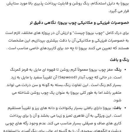
بریوزا به دلیل استحکام، رنگ روشن و قابلیت پرداخت پذیری بالا مورد ستایش
قرار می گیرد.
خصوصیات فیزیکی و مکانیکی چوب بریوزا: نگاهی دقیق تر
برای درک کامل “چوب بریوزا چیست” و ارزش آن در پروژه های مختلف، لازم است
به خصوصیات فیزیکی و مکانیکی آن با دقت بیشتری بپردازیم. این مشخصات
هستند که تعیین می کنند بریوزا تا چه حد برای کاربردهای خاصی مناسب است .
رنگ و بافت
رنگ:
مغز چوب بریوزا معمولاً کرم روشن تا قهوه ای مایل به قرمز کمرنگ
است، در حالی که چوب آبدار (Sapwood) آن تقریباً سفید یا مایل به زرد
بسیار کم رنگ است . این تفاوت رنگ،بسته به گونه و سن درخت،می تواند
متغیر باشد اما به طور کلی بریوزا به عنوان یک چوب روشن شناخته می
شود.
بافت:
بریوزا دارای بافتی بسیار یکنواخت و دانه های ریز و تقریباً مستقیم
است . این ویژگی به آن ظاهری تمیز و زیبا می بخشد و آن را برای پرداخت
کاری های صاف و صیقلی بسیار مناسب می کند. عدم وجود رگه های چوبی
درشت و الگوهای پیچیده، آن را به گزینه ای عالی برای رنگ آمیزی یا استفاده