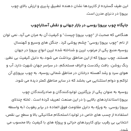
این طیف گسترده از کاربردها نشان دهنده تطبیق پذیری و ارزش بالای چوب
بریوزا در دنیای مدرن است.
جایگاه چوب بریوزا روسی در بازار جهانی و نقش آستاراچوب
هنگامی که صحبت از “چوب بریوزا چیست” و کیفیت آن به میان می آید، نمی توان
از نام “چوب بریوزا روسی” چشم پوشی کرد . جنگل های وسیع و کهنسال
روسیه،منبع یکی از مرغوب ترین و شناخته شده ترین انواع بریوزا در جهان
هستند. چوب بریوزا که از این مناطق برداشت می شود،به دلیل کیفیت بی نظیر،
رنگ روشن، بافت یکدست و الیاف مستحکم، در سراسر جهان شهرت دارد. آب و
هوای سرد و رشد آهسته درختان در مناطق شمالی روسیه، به چوب بریوزای آن
تراکم و دوام استثنایی می بخشد که در سایر مناطق کمتر دیده می شود.
روسیه به عنوان یکی از بزرگترین تولیدکنندگان و صادرکنندگان چوب
بریوزا،استانداردهای بالایی را در این صنعت تعریف کرده است . تخته چندلای
بریوزا روسی، به ویژه،به دلیل مقاومت فوق العاده در برابر رطوبت (به واسطه
استفاده از چسب های خاص در تولید)،استحکام مکانیکی بالا و سطح بی نقص،
انتخابی بی رقیب برای کاربردهای حیاتی و پروژه های با کیفیت بالا محسوب می
شود.