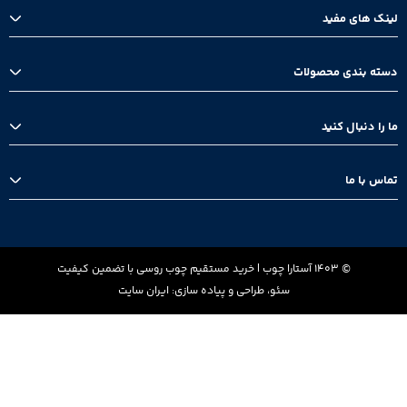
لینک های مفید
خانه
دسته بندی محصولات
بلاگ
درباره ما
تخته زیرپایی
ما را دنبال کنید
چوب روسی
ترخیص چوب
اینستاگرام
تماس با ما
واتس اپ
تلگرام
تهران، بلوار نلسون ماندلا، خیابان روانپور، پلاک 24، طبقه دوم غربی، واحد 202
013-44812361
© 1403 آستارا چوب | خرید مستقیم چوب روسی با تضمین کیفیت
گیلان، شهرستان آستارا -خیابان حکیم‌ نظامی- ساختمان مهر- طبقه پنجم-
سئو، طراحی و پیاده سازی: ایران سایت
واحد ۲۰
0912-6128116