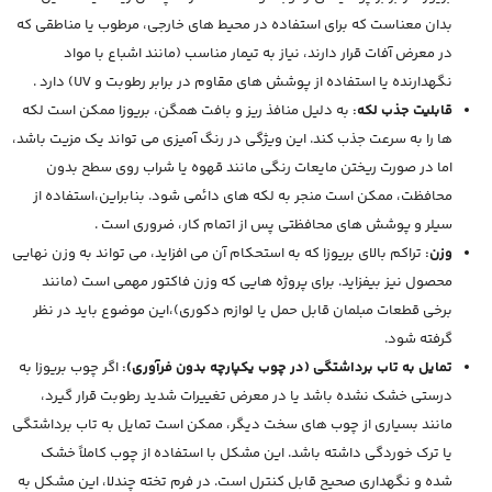
بدان معناست که برای استفاده در محیط های خارجی، مرطوب یا مناطقی که
در معرض آفات قرار دارند، نیاز به تیمار مناسب (مانند اشباع با مواد
نگهدارنده یا استفاده از پوشش های مقاوم در برابر رطوبت و UV) دارد .
قابلیت جذب لکه:
به دلیل منافذ ریز و بافت همگن، بریوزا ممکن است لکه
ها را به سرعت جذب کند. این ویژگی در رنگ آمیزی می تواند یک مزیت باشد،
اما در صورت ریختن مایعات رنگی مانند قهوه یا شراب روی سطح بدون
محافظت، ممکن است منجر به لکه های دائمی شود. بنابراین،استفاده از
سیلر و پوشش های محافظتی پس از اتمام کار، ضروری است .
وزن:
تراکم بالای بریوزا که به استحکام آن می افزاید، می تواند به وزن نهایی
محصول نیز بیفزاید. برای پروژه هایی که وزن فاکتور مهمی است (مانند
برخی قطعات مبلمان قابل حمل یا لوازم دکوری)،این موضوع باید در نظر
گرفته شود.
تمایل به تاب برداشتگی (در چوب یکپارچه بدون فرآوری):
اگر چوب بریوزا به
درستی خشک نشده باشد یا در معرض تغییرات شدید رطوبت قرار گیرد،
مانند بسیاری از چوب های سخت دیگر، ممکن است تمایل به تاب برداشتگی
یا ترک خوردگی داشته باشد. این مشکل با استفاده از چوب کاملاً خشک
شده و نگهداری صحیح قابل کنترل است. در فرم تخته چندلا، این مشکل به