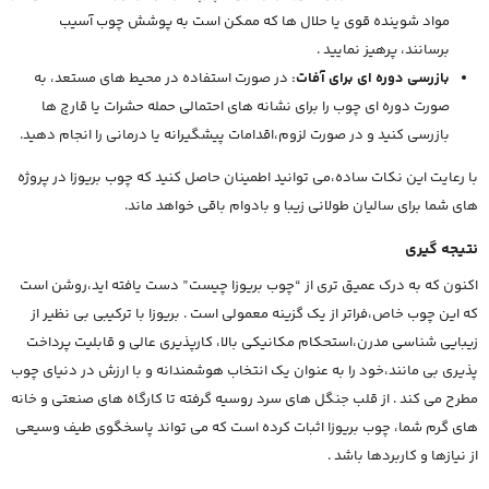
مواد شوینده قوی یا حلال ها که ممکن است به پوشش چوب آسیب
برسانند، پرهیز نمایید .
بازرسی دوره ای برای آفات:
در صورت استفاده در محیط های مستعد، به
صورت دوره ای چوب را برای نشانه های احتمالی حمله حشرات یا قارچ ها
بازرسی کنید و در صورت لزوم،اقدامات پیشگیرانه یا درمانی را انجام دهید.
با رعایت این نکات ساده،می توانید اطمینان حاصل کنید که چوب بریوزا در پروژه
های شما برای سالیان طولانی زیبا و بادوام باقی خواهد ماند.
نتیجه گیری
اکنون که به درک عمیق تری از “چوب بریوزا چیست” دست یافته اید،روشن است
که این چوب خاص،فراتر از یک گزینه معمولی است . بریوزا با ترکیبی بی نظیر از
زیبایی شناسی مدرن،استحکام مکانیکی بالا، کارپذیری عالی و قابلیت پرداخت
پذیری بی مانند،خود را به عنوان یک انتخاب هوشمندانه و با ارزش در دنیای چوب
مطرح می کند . از قلب جنگل های سرد روسیه گرفته تا کارگاه های صنعتی و خانه
های گرم شما، چوب بریوزا اثبات کرده است که می تواند پاسخگوی طیف وسیعی
از نیازها و کاربردها باشد .