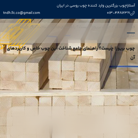
آستاراچوب بزرگترین وارد کننده چوب روسی در ایران
tndh.llc.co@gmail.com
013-44812361
خانه
/
بلاگ
/
چوب بریوزا چیست؟ راهنمای جامع شناخت این چوب خاص و
کاربردهای آن
چوب بریوزا چیست؟ راهنمای جامع شناخت این چوب خاص و کاربردهای
آن