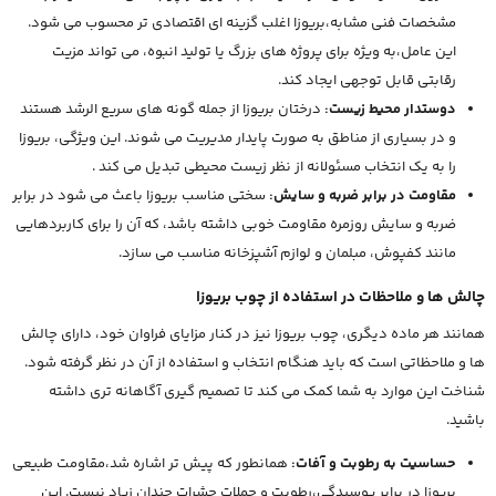
مشخصات فنی مشابه،بریوزا اغلب گزینه ای اقتصادی تر محسوب می شود.
این عامل،به ویژه برای پروژه های بزرگ یا تولید انبوه، می تواند مزیت
رقابتی قابل توجهی ایجاد کند.
دوستدار محیط زیست:
درختان بریوزا از جمله گونه های سریع الرشد هستند
و در بسیاری از مناطق به صورت پایدار مدیریت می شوند. این ویژگی، بریوزا
را به یک انتخاب مسئولانه از نظر زیست محیطی تبدیل می کند .
مقاومت در برابر ضربه و سایش:
سختی مناسب بریوزا باعث می شود در برابر
ضربه و سایش روزمره مقاومت خوبی داشته باشد، که آن را برای کاربردهایی
مانند کفپوش، مبلمان و لوازم آشپزخانه مناسب می سازد.
چالش ها و ملاحظات در استفاده از چوب بریوزا
همانند هر ماده دیگری، چوب بریوزا نیز در کنار مزایای فراوان خود، دارای چالش
ها و ملاحظاتی است که باید هنگام انتخاب و استفاده از آن در نظر گرفته شود.
شناخت این موارد به شما کمک می کند تا تصمیم گیری آگاهانه تری داشته
باشید.
حساسیت به رطوبت و آفات:
همانطور که پیش تر اشاره شد،مقاومت طبیعی
بریوزا در برابر پوسیدگی،رطوبت و حملات حشرات چندان زیاد نیست. این