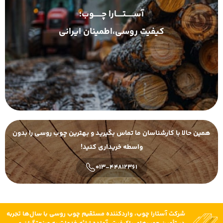
آســـــتــــارا چـــــوب؛
کیفیت روسی،اطمینان ایرانی
همین حالا با کارشناسان ما تماس بگیرید و بهترین چوب روسی را بدون
واسطه خریداری کنید!
013-44812361
شرکت آستارا چوب، واردکننده مستقیم چوب روسی با سال‌ها تجربه