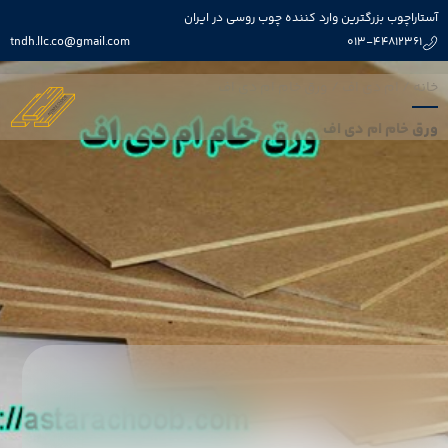
آستاراچوب بزرگترین وارد کننده چوب روسی در ایران
tndh.llc.co@gmail.com
013-44812361
خانه
/
ام دی اف
/
ورق خام ام دی اف
ورق خام ام دی اف