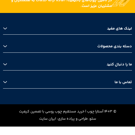
در تأمین چوب‌های باکیفیت، آماده ارائه خدمات به صنعتگران و
مشتریان عزیز است.
لینک های مفید
خانه
دسته بندی محصولات
بلاگ
درباره ما
تخته زیرپایی
ما را دنبال کنید
چوب روسی
ترخیص چوب
اینستاگرام
تماس با ما
واتس اپ
تلگرام
تهران، بلوار نلسون ماندلا، خیابان روانپور، پلاک 24، طبقه دوم غربی، واحد 202
013-44812361
© 1403 آستارا چوب | خرید مستقیم چوب روسی با تضمین کیفیت
گیلان، شهرستان آستارا -خیابان حکیم‌ نظامی- ساختمان مهر- طبقه پنجم-
سئو، طراحی و پیاده سازی: ایران سایت
واحد ۲۰
0912-6128116