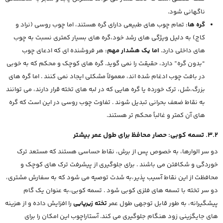
ناگهانی شود.
گره ها:
تمام چوب های طبیعی دارای گره هستند، اما چوب روسی (نراد و
کاج) به دلیل ویژگی های رشد خود،گره های بسیار کمتری نسبت به چوب
های داخلی دارد.
اما یک هشدار مهم:
هر فروشنده ای که ادعای چوب
“بدون گره” دارد، حقیقت را نمی گوید. گره های کوچک و محکم که به خوبی
در بافت چوب ادغام شده اند، معمولاً مشکلی ایجاد نمی کنند . اما گره های
بزرگ،شل، ترک خورده یا گره هایی که در لبه های تخته قرار دارند، می توانند
به نقاط ضعف بحرانی تبدیل شوند . تفاوت چوب روسی در این است که گره
های آن کمتر و غالباً محکم تر هستند.
3.2. تسمه کوبی: حصار محافظ برای طول عمر بیشتر
دو سر الوارها، به خصوص پس از برش، نقاط حساسی هستند که مستعد ترک
خوردگی و شکافتن می باشند . برای جلوگیری از پیشرفت ترک های کوچک و
محافظت از این نقاط آسیب پذیر،به شدت توصیه می شود که به سفارش مشتری،
دو سر تخته با تسمه های فلزی کوبی شود . تسمه کوبی،به عنوان یک گام
پیشگیرانه، به طور قابل توجهی طول عمر
تخته زیرپایی
را افزایش داده و از هزینه
های جایگزینی زود هنگام جلوگیری می کند. آستاراچوب این امکان را برای