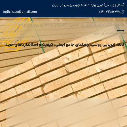
آستاراچوب بزرگترین وارد کننده چوب روسی در ایران
tndh.llc.co@gmail.com
013-44812361
خانه
/
بلاگ
/
تخته زیرپایی روسی: راهنمای جامع ایمنی، کیفیت و
استانداردهای خرید
تخته زیرپایی روسی: راهنمای جامع ایمنی، کیفیت و استانداردهای خرید