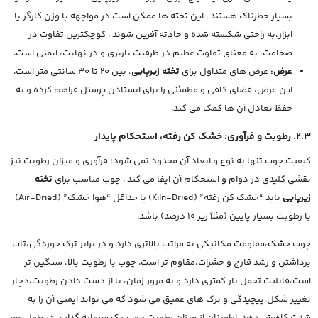
بسیار خطرناک هستند . این تخته ها ممکن است در مواجهه با وزن کارگر یا
ابزار،به راحتی شکسته شده و حادثه آفرین شوند . کوچکترین تفاوت در
ضخامت، به معنای تفاوت عظیم در ظرفیت باربری و در نهایت، ایمنی است.
عرض:
عرض های متداول برای
تخته زیرپایی
، بین 20 تا 30 سانتی متر است.
این عرض، فضای کافی و مطمئنی را برای ایستادن پرسنل فراهم کرده و به
حفظ تعادل آن ها کمک می کند.
2.3. رطوبت و فرآوری: خشک کن رفته، استحکام پایدار
کیفیت چوب تنها به نوع و ابعاد آن محدود نمی شود؛ فرآوری و میزان رطوبت نیز
نقشی کلیدی در دوام و استحکام آن ایفا می کند . چوب مناسب برای
تخته
زیرپایی
باید “خشک کن رفته” (Kiln-Dried) یا حداقل “هوا خشک” (Air-Dried)
با رطوبت بسیار پایین (مثلاً زیر 10 درصد) باشد.
چوب خشک،مقاومت مکانیکی به مراتب بالاتری دارد و در برابر ترک خوردگی،تاب
برداشتن و رشد قارچ و حشرات،مقاوم تر است. چوب با رطوبت بالا، سنگین تر
است،قابلیت تحمل بار کمتری دارد و به مرور زمان، با از دست دادن رطوبت،دچار
تغییر شکل،پیچیدگی و ترک های عمیق می شود که می تواند ایمنی آن را به
شدت کاهش دهد. اطمینان از میزان رطوبت چوب،یک سرمایه گذاری در طول عمر