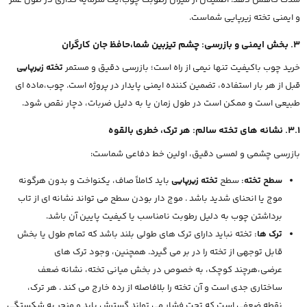
و ایمنی تخته زیرپایی شماست.
3. بخش ایمنی و بازرسی: چشم تیزبین شما،حافظ جان کارگران
خرید چوب باکیفیت تنها نیمی از راه است؛ بازرسی دقیق و مستمر
تخته زیرپایی
قبل از هر بار استفاده، تضمین کننده ایمنی پایدار در پروژه است. چوب،ماده ای
طبیعی است و ممکن است در طول زمان یا به دلیل ضربات، دچار نقص شود.
3.1. نشانه های تخته سالم: هر ترک، خطری بالقوه
بازرسی چشمی و لمسی دقیق، اولین خط دفاعی شماست:
سطح تخته:
سطح
تخته زیرپایی
باید کاملاً صاف، یکنواخت و بدون هرگونه
موج یا انحنای شدید باشد . موج دار بودن سطح می تواند نشانه ای از تاب
برداشتن چوب به دلیل رطوبت نامناسب یا کیفیت پایین آن باشد.
ترک ها:
تخته نباید دارای ترک های طولی بلند باشد که تمام طول یا بخش
قابل توجهی از تخته را در بر می گیرد. همچنین، وجود ترک های
عرضی،هرچند کوچک، به خصوص در بخش میانی تخته، نشانه ضعف
ساختاری جدی است و آن تخته را بلافاصله از رده خارج می کند . هر ترک،
نقطه ضعفی است که تحت فشار می تواند گسترش یابد و منجر به شکستگی