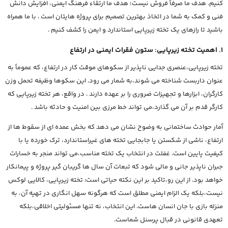
کنیم. هدف ما صرفاً فروش نیست؛ هدف ما ارتقاء فرهنگ ایمنی، افزایش دانش
فنی و کمک به شما در اتخاذ بهترین تصمیم برای پروژه هایتان است . با ما همراه
باشید تا رازهای یک تخته زیرپایی استاندارد و ایمن را کشف کنیم .
1. اهمیت تخته زیرپایی: ستون فقرات ایمنی در ارتفاع
تخته زیرپایی،عنصری جدایی ناپذیر از سکوهای موقت کار در ارتفاع، که عموماً به
عنوان داربست شناخته می شوند،به شمار می رود. این سکوها وظیفه تحمل وزن
کارگران، ابزارها و تجهیزات ضروری را بر عهده دارند . در واقع، هر تخته زیرپایی که
کارگر قدم بر آن می گذارد،می تواند خط مرزی بین امنیت و حادثه باشد .
آمار حوادث ساختمانی به وضوح نشان می دهد که بخش عمده ای از سقوط ها از
ارتفاع، ناشی از شکستن یا جابجایی تخته های غیراستاندارد، ترک خورده یا با
کیفیت پایین است. غفلت در انتخاب یک تخته مناسب،می تواند منجر به خسارات
جبران ناپذیر جانی و مالی شود که تبعات آن سال ها گریبان گیر پروژه و پیمانکار
خواهد بود. از این رو،تاکید بر این نکته حیاتی است: تخته زیرپایی، کالایی لوکس
نیست،بلکه یک الزام ایمنی مطلق است که هرگونه سهل انگاری در تهیه آن، به
منزله بازی با جان انسان هاست. این انتخاب، نه تنها مسئولیتی اخلاقی،بلکه
تعهدی قانونی در قبال پرسنل شماست.