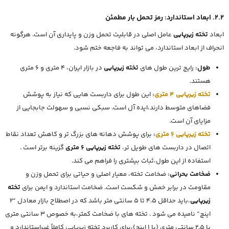
2.2. ابعاد استاندارد: رمز تحمل بار مطمئن
ابعاد
تخته زیرپایی
عامل اصلی در قابلیت تحمل وزن و پایداری آن است. هرگونه
انحراف از ابعاد استاندارد، می تواند به فاجعه ختم شود.
طول:
رایج ترین طول های
تخته زیرپایی
در بازار ایران، 4 متری و 6 متری
هستند.
تخته زیرپایی 4 متری
:
این طول برای داربست هایی که نیاز به پوشش
فضاهای متوسط دارند،ایده آل است. سبکی نسبی و سهولت جابجایی از
مزایای آن است.
تخته زیرپایی 6 متری
:
برای پوشش دهانه های بزرگ تر و کاهش تعداد نقاط
اتصال در داربست های طویل تر،
تخته زیرپایی 6 متری
گزینه برتر است .
استفاده از این طول،ثبات بیشتری را فراهم می کند.
ضخامت بحرانی:
ضخامت تخته، معیار اصلی و حیاتی برای تحمل وزن و
مقاومت در برابر خمش و شکست است. ضخامت استاندارد و ایمن برای
تخته
زیرپایی
،باید حداقل 4.5 تا 5 سانتی متر باشد که در اصطلاح بازار معادل “2
اینچ” نامیده می شود . تخته های با ضخامت کمتر،به خصوص 3 سانتی متری
یا 2.5 سانتی متری (یا 1 اینچ)،برای کاربرد تخته زیرپایی کاملاً غیراستاندارد و