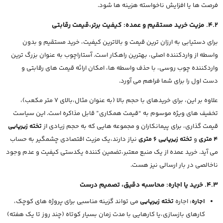
فرصت ها یا افزایش ناخواسته هزینه ها شود.
4.2. مزیت خرید مستقیم و عمده: کیفیت برتر،قیمت رقابتی
برای دستیابی به ارزان ترین قیمت و بالاترین کیفیت، خرید مستقیم و بدون
واسطه از واردکننده اصلی، بهترین راهکار است. آستاراچوب به عنوان بزرگ ترین
واردکننده چوب روسی، با حذف واسطه ها، امکان ارائه قیمت های رقابتی و
دست اول را برای شما فراهم می آورد.
علاوه بر این، برای خریدهای با حجم بالا (به عنوان مثال،بالای 7 متر مکعب)،
تخفیف های ویژه موسوم به “قیمت همکاری” قابل مذاکره است. این سیاست
قیمت گذاری، برای پیمانکاران و مجموعه هایی که به حجم زیادی از
تخته زیرپایی
4 متری
و
تخته زیرپایی 6 متری
نیاز دارند،یک مزیت اقتصادی چشمگیر به حساب
می آید. خرید عمده از یک منبع معتبر،تضمین کننده یکدستی کیفیت و عدم وجود
ناخالصی در بار ارسالی نیز هست.
4.3. خرید یا اجاره: محاسبه دقیق، تصمیم درست
اجاره:
اجاره
تخته زیرپایی
می تواند گزینه مناسبی برای پروژه های کوچک،
کارهای بازسازی،یا کارهایی با مدت زمان بسیار کوتاه (چند روز تا یک هفته)