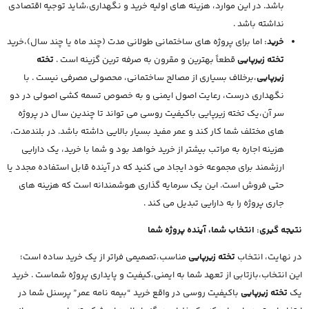
باشد. در این موارد، هزینه های اولیه خرید و نگهداری،شاید توجیه اقتصادی
نداشته باشد .
خرید:
اما برای پروژه های ساختمانی طولانی مدت (چند ماه یا چند سال)،خرید
تخته زیرپایی
قطعاً بهترین و مقرون به صرفه ترین گزینه است .
تخته
زیرپایی
،برخلاف بسیاری از مصالح ساختمانی، محصولی مصرفی نیست . با
نگهداری درست، رعایت اصول ایمنی و به خصوص تسمه کشی اصولی در دو
سر آن،یک تخته زیرپایی باکیفیت روسی می تواند تا چندین سال در پروژه
های مختلف شما کار کند و عمر مفید بسیار بالایی داشته باشد. در بلندمدت،
هزینه اجاره به مراتب بیشتر از خرید خواهد بود و شما با خرید، یک دارایی
ارزشمند برای مجموعه خود ایجاد می کنید که در آینده قابل استفاده مجدد یا
حتی فروش است. این یک سرمایه گذاری هوشمندانه است که هزینه های
جاری پروژه را به دارایی تبدیل می کند .
نتیجه گیری: انتخاب شما، آینده پروژه شما
در نهایت، انتخاب
تخته زیرپایی
مناسب،تصمیمی فراتر از یک خرید ساده است؛
این انتخاب،بازتابی از تعهد شما به ایمنی،کیفیت و پایداری پروژه شماست . خرید
یک
تخته زیرپایی
باکیفیت روسی در واقع خرید “بیمه نامه عمر” پرسنل شما در