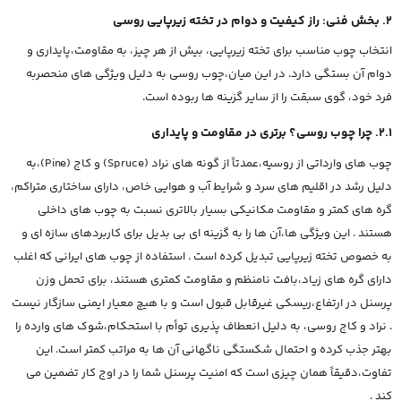
2. بخش فنی: راز کیفیت و دوام در تخته زیرپایی روسی
انتخاب چوب مناسب برای تخته زیرپایی، بیش از هر چیز، به مقاومت،پایداری و
دوام آن بستگی دارد. در این میان،چوب روسی به دلیل ویژگی های منحصربه
فرد خود، گوی سبقت را از سایر گزینه ها ربوده است.
2.1. چرا چوب روسی؟ برتری در مقاومت و پایداری
چوب های وارداتی از روسیه،عمدتاً از گونه های نراد (Spruce) و کاج (Pine)،به
دلیل رشد در اقلیم های سرد و شرایط آب و هوایی خاص، دارای ساختاری متراکم،
گره های کمتر و مقاومت مکانیکی بسیار بالاتری نسبت به چوب های داخلی
هستند . این ویژگی ها،آن ها را به گزینه ای بی بدیل برای کاربردهای سازه ای و
به خصوص تخته زیرپایی تبدیل کرده است . استفاده از چوب های ایرانی که اغلب
دارای گره های زیاد،بافت نامنظم و مقاومت کمتری هستند، برای تحمل وزن
پرسنل در ارتفاع،ریسکی غیرقابل قبول است و با هیچ معیار ایمنی سازگار نیست
. نراد و کاج روسی، به دلیل انعطاف پذیری توأم با استحکام،شوک های وارده را
بهتر جذب کرده و احتمال شکستگی ناگهانی آن ها به مراتب کمتر است. این
تفاوت،دقیقاً همان چیزی است که امنیت پرسنل شما را در اوج کار تضمین می
کند .