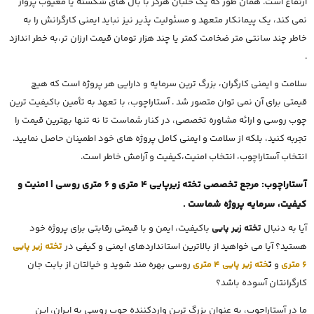
ارتفاع است. همان طور که یک خلبان هرگز با بال های شکسته یا معیوب پرواز
نمی کند، یک پیمانکار متعهد و مسئولیت پذیر نیز نباید ایمنی کارگرانش را به
خاطر چند سانتی متر ضخامت کمتر یا چند هزار تومان قیمت ارزان تر،به خطر اندازد
.
سلامت و ایمنی کارگران، بزرگ ترین سرمایه و دارایی هر پروژه است که هیچ
قیمتی برای آن نمی توان متصور شد . آستاراچوب، با تعهد به تأمین باکیفیت ترین
چوب روسی و ارائه مشاوره تخصصی، در کنار شماست تا نه تنها بهترین قیمت را
تجربه کنید، بلکه از سلامت و ایمنی کامل پروژه های خود اطمینان حاصل نمایید.
انتخاب آستاراچوب، انتخاب امنیت،کیفیت و آرامش خاطر است.
آستاراچوب: مرجع تخصصی تخته زیرپایی 4 متری و 6 متری روسی | امنیت و
کیفیت، سرمایه پروژه شماست .
آیا به دنبال
تخته زیر پایی
باکیفیت، ایمن و با قیمتی رقابتی برای پروژه خود
هستید؟ آیا می خواهید از بالاترین استانداردهای ایمنی و کیفی در
تخته زیر پایی
6 متری
و
ت
خته زیر پایی 4 متری
روسی بهره مند شوید و خیالتان از بابت جان
کارگرانتان آسوده باشد؟
ما در آستاراچوب، به عنوان بزرگ ترین واردکننده چوب روسی به ایران، این