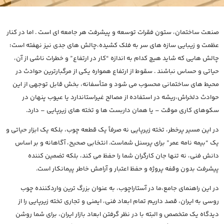
صنعت ساختمان، ستون فقرات توسعه و پیشرفت هر جامعه ای است . اما در کنار
عظمت و زیبایی سازه های سر به فلک کشیده،چالش های جدی نیز نهفته است؛
چالش هایی که شاید هیچ کدام به اندازه “کار در ارتفاع” و خطرات ناشی از آن،
حیاتی و حساس نباشند . سقوط از ارتفاع همواره یکی از مرگبارترین حوادث در
محیط های ساختمانی محسوب می شود و متأسفانه، بخش قابل توجهی از این
حوادث دلخراش،ریشه در استفاده از مصالح غیراستاندارد یا عیوب پنهان در
سکوهای کاری موقت – یا همان داربست ها و تخته های زیرپایی – دارد.
در این مسیر پرخطر، تخته زیرپایی نه صرفاً یک قطعه چوب، بلکه یک ابزار حیاتی و
یک “بیمه نامه عمر” برای پرسنل شماست. انتخابی صحیح، آگاهانه و بر اساس
دانش فنی، نه تنها جان کارگران شما را حفظ می کند، بلکه تضمین کننده
پیشرفت بدون وقفه پروژه و حفظ اعتبار و آرامش خاطر پیمانکار است.
در این راهنمای جامع،ما در آستاراچوب، به عنوان بزرگ ترین واردکننده چوب
روسی به ایران، قصد داریم تمام ابعاد فنی، ایمنی و تجاری تخته زیرپایی را از
دیدگاه یک متخصص و البته با در نظر گرفتن ابعاد بازار ایران، برای شما روشن