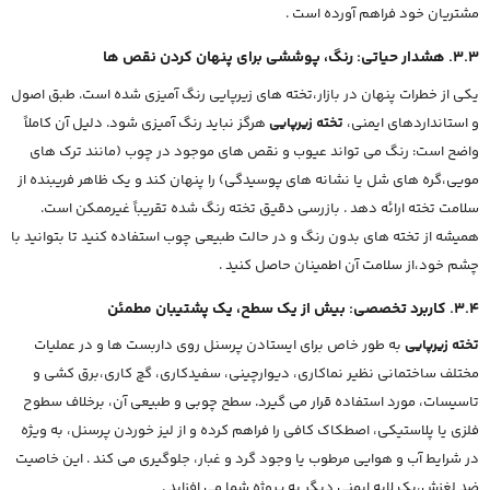
مشتریان خود فراهم آورده است .
3.3. هشدار حیاتی: رنگ، پوششی برای پنهان کردن نقص ها
یکی از خطرات پنهان در بازار،تخته های زیرپایی رنگ آمیزی شده است. طبق اصول
و استانداردهای ایمنی،
تخته زیرپایی
هرگز نباید رنگ آمیزی شود. دلیل آن کاملاً
واضح است: رنگ می تواند عیوب و نقص های موجود در چوب (مانند ترک های
مویی،گره های شل یا نشانه های پوسیدگی) را پنهان کند و یک ظاهر فریبنده از
سلامت تخته ارائه دهد . بازرسی دقیق تخته رنگ شده تقریباً غیرممکن است.
همیشه از تخته های بدون رنگ و در حالت طبیعی چوب استفاده کنید تا بتوانید با
چشم خود،از سلامت آن اطمینان حاصل کنید .
3.4. کاربرد تخصصی: بیش از یک سطح، یک پشتیبان مطمئن
تخته زیرپایی
به طور خاص برای ایستادن پرسنل روی داربست ها و در عملیات
مختلف ساختمانی نظیر نماکاری، دیوارچینی، سفیدکاری، گچ کاری،برق کشی و
تاسیسات، مورد استفاده قرار می گیرد. سطح چوبی و طبیعی آن، برخلاف سطوح
فلزی یا پلاستیکی، اصطکاک کافی را فراهم کرده و از لیز خوردن پرسنل، به ویژه
در شرایط آب و هوایی مرطوب یا وجود گرد و غبار، جلوگیری می کند . این خاصیت
ضد لغزش،یک لایه ایمنی دیگر به پروژه شما می افزاید .